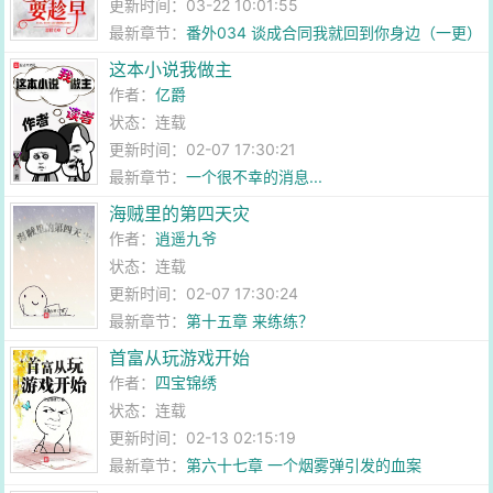
更新时间：03-22 10:01:55
最新章节：
番外034 谈成合同我就回到你身边（一更）
这本小说我做主
作者：
亿爵
状态：连载
更新时间：02-07 17:30:21
最新章节：
一个很不幸的消息...
海贼里的第四天灾
作者：
逍遥九爷
状态：连载
更新时间：02-07 17:30:24
最新章节：
第十五章 来练练？
首富从玩游戏开始
作者：
四宝锦绣
状态：连载
更新时间：02-13 02:15:19
最新章节：
第六十七章 一个烟雾弹引发的血案