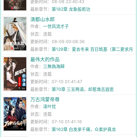
更新时间：08-08 23:40:43
最新章节：
第182章 龙象般若功
清都山水郎
作者：
一世风流才子
状态：连载
更新时间：08-09 00:08:36
最新章节：
第129章：夏去冬来 百日筑基（第二更求月
票）
最伟大的作品
作者：
三無偽海歸
状态：连载
更新时间：07-10 01:41:47
最新章节：
第70章 三言两语，却惹逸志遐思
万古鸿蒙帝尊
作者：
凌叶忧
状态：连载
更新时间：07-10 01:41:16
最新章节：
第162章 白发承千痛，众柔护真龙