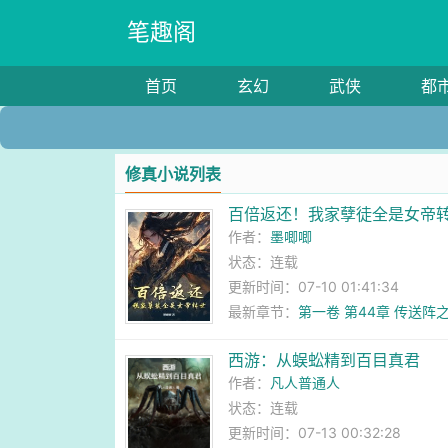
笔趣阁
首页
玄幻
武侠
都
修真小说列表
百倍返还！我家孽徒全是女帝
作者：
墨唧唧
状态：连载
更新时间：07-10 01:41:34
最新章节：
第一卷 第44章 传送阵
西游：从蜈蚣精到百目真君
作者：
凡人普通人
状态：连载
更新时间：07-13 00:32:28