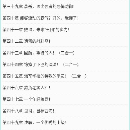
第三十九章 袭杀，顶尖强者的恐怖防御！
第四十章 能够流动的霸气？好的，我懂了！
第四十一章 败退，未来“王团”的实力！
第四十二章 遗留的战利品！
第四十三章 回航，等待的人！（二合一）
第四十四章 惊掉了下巴的泽法！（二合一）
第四十五章 海军学校的特殊的学员！（二合一）
第四十六章 欺负老实人？！
第四十七章 一个年轻校霸！
第四十八章 见习，目标西海！
第四十九章 述职，一个优秀的上级！