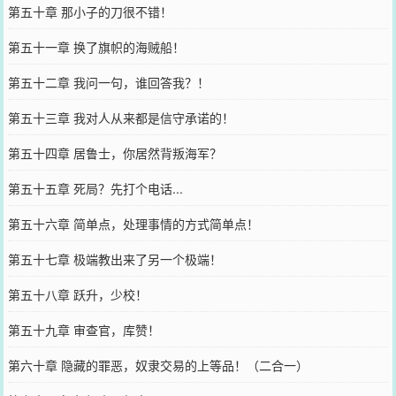
第五十章 那小子的刀很不错！
第五十一章 换了旗帜的海贼船！
第五十二章 我问一句，谁回答我？！
第五十三章 我对人从来都是信守承诺的！
第五十四章 居鲁士，你居然背叛海军？
第五十五章 死局？先打个电话...
第五十六章 简单点，处理事情的方式简单点！
第五十七章 极端教出来了另一个极端！
第五十八章 跃升，少校！
第五十九章 审查官，库赞！
第六十章 隐藏的罪恶，奴隶交易的上等品！（二合一）