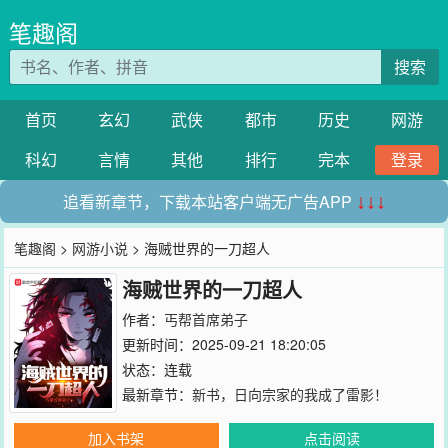
笔趣阁
搜索
首页
玄幻
武侠
都市
历史
网游
科幻
言情
其他
排行
完本
登录
追看新章节，下载本站客户端无广告APP
↓↓↓
笔趣阁
>
网游小说
> 海贼世界的一刀超人
海贼世界的一刀超人
作者：
丐帮首席弟子
更新时间：2025-09-21 18:20:05
状态：连载
最新章节：
新书，日向宗家的我成了雷影！
加入书架
点击阅读