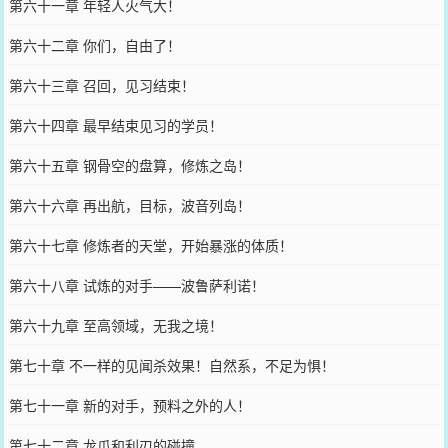
第六十一章 年轻人火气大！
第六十二章 你们，自由了！
第六十三章 召回，见习结束！
第六十四章 最早结束见习的学员！
第六十五章 钢骨空的盘算，修炼之岛！
第六十六章 再出航，目标，波音列岛！
第六十七章 修炼者的天堂，开始暴涨的体质！
第六十八章 试炼的对手——波鲁萨利诺！
第六十九章 至高领域，无我之境！
第七十章 不一样的见闻杀效果！自然系，不足为惧！
第七十一章 新的对手，预料之外的人！
第七十二章 龙爪和利刃的碰撞