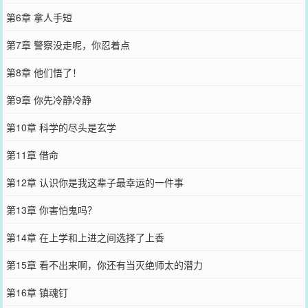
第6章 拿人手短
第7章 警察没走呢，你忍着点
第8章 他们悟了！
第9章 你先冷静冷静
第10章 科学的尽头是玄学
第11章 借命
第12章 认识你是我这辈子最幸运的一件事
第13章 你害怕鬼吗？
第14章 在上学和上进之间选择了上香
第15章 看不出来啊，你还有当灭绝师太的潜力
第16章 镇魂钉