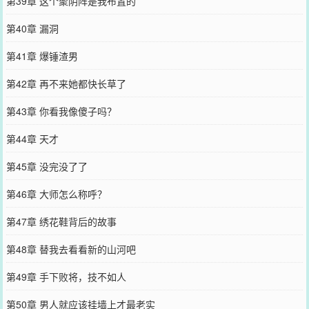
第39章 这个聚阴阵是我布置的
第40章 漏洞
第41章 爆锤渣男
第42章 再不来她都快长草了
第43章 你看我像傻子吗？
第44章 天才
第45章 没完没了了
第46章 大师怎么称呼？
第47章 绣花鞋背后的故事
第48章 替我去看看新的山河吧
第49章 手下败将，技不如人
第50章 男人就应该挂墙上才最老实