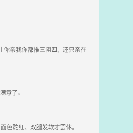
你亲我你都推三阻四, 还只亲在
不满意了。
、面色酡红、双腿发软才罢休。