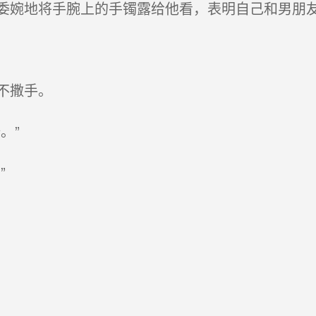
婉地将手腕上的手镯露给他看，表明自己和男朋
不撒手。
。”
”