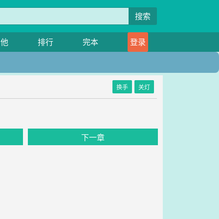
搜索
其他
排行
完本
登录
换手
关灯
下一章