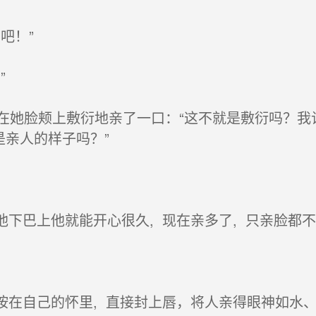
吧！”
”
她脸颊上敷衍地亲了一口：“这不就是敷衍吗？我让
是亲人的样子吗？”
下巴上他就能开心很久, 现在亲多了, 只亲脸都
按在自己的怀里, 直接封上唇，将人亲得眼神如水