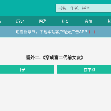
市
历史
网游
科幻
言情
追看新章节，下载本站客户端无广告APP
↓↓↓
番外二-《穿成富二代前女友》
目录
存书签