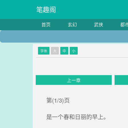
笔趣阁
首页
玄幻
武侠
都
字体
大
中
小
上一章
第(1/3)页
是一个春和日丽的早上。