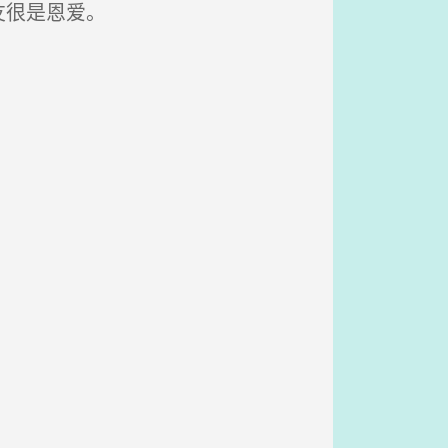
友很是恩爱。