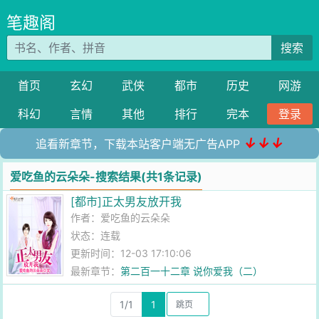
笔趣阁
搜索
首页
玄幻
武侠
都市
历史
网游
科幻
言情
其他
排行
完本
登录
↓↓↓
追看新章节，下载本站客户端无广告APP
爱吃鱼的云朵朵-搜索结果(共1条记录)
[都市]正太男友放开我
作者：
爱吃鱼的云朵朵
状态：连载
更新时间：12-03 17:10:06
最新章节：
第二百一十二章 说你爱我（二）
1/1
1