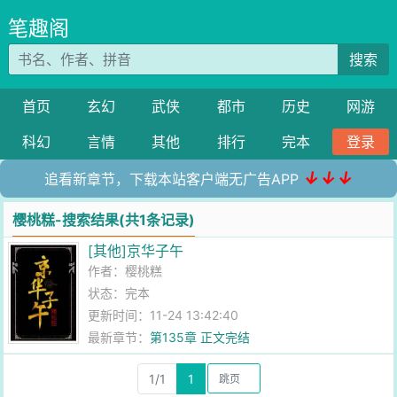
笔趣阁
搜索
首页
玄幻
武侠
都市
历史
网游
科幻
言情
其他
排行
完本
登录
↓↓↓
追看新章节，下载本站客户端无广告APP
樱桃糕-搜索结果(共1条记录)
[其他]京华子午
作者：
樱桃糕
状态：完本
更新时间：11-24 13:42:40
最新章节：
第135章 正文完结
1/1
1