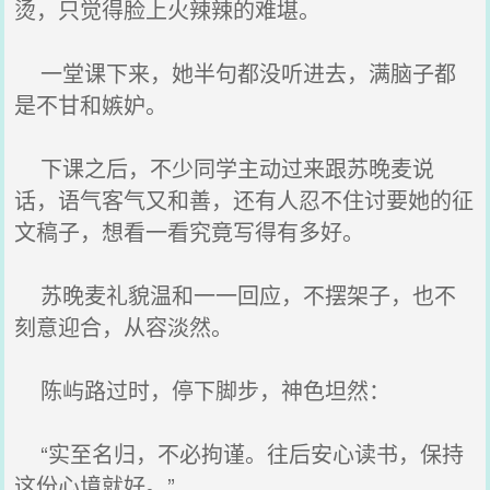
烫，只觉得脸上火辣辣的难堪。
一堂课下来，她半句都没听进去，满脑子都
是不甘和嫉妒。
下课之后，不少同学主动过来跟苏晚麦说
话，语气客气又和善，还有人忍不住讨要她的征
文稿子，想看一看究竟写得有多好。
苏晚麦礼貌温和一一回应，不摆架子，也不
刻意迎合，从容淡然。
陈屿路过时，停下脚步，神色坦然：
“实至名归，不必拘谨。往后安心读书，保持
这份心境就好。”