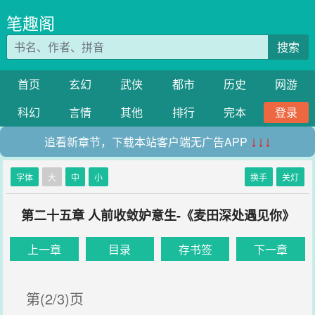
笔趣阁
搜索
首页
玄幻
武侠
都市
历史
网游
科幻
言情
其他
排行
完本
登录
追看新章节，下载本站客户端无广告APP
↓↓↓
字体
大
中
小
换手
关灯
第二十五章 人前收敛妒意生-《麦田深处遇见你》
上一章
目录
存书签
下一章
第(2/3)页