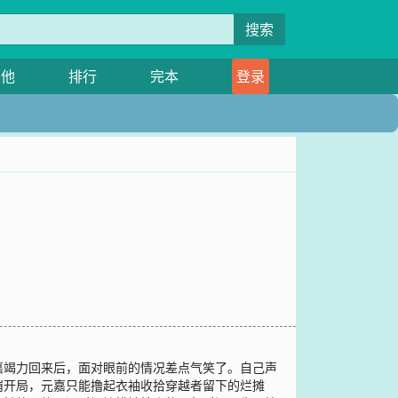
搜索
其他
排行
完本
登录
嘉竭力回来后，面对眼前的情况差点气笑了。自己声
崩开局，元嘉只能撸起衣袖收拾穿越者留下的烂摊