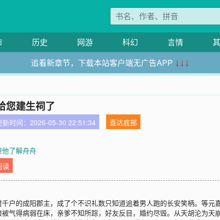
市
历史
网游
科幻
言情
追看新章节，下载本站客户端无广告APP
↓↓↓
给您建生祠了
新时间：2026-05-30 22:51:34
直达底部
 但他了解舟舟
阅读
封千户的成阳郡主，成了个不识礼数只知道追着男人跑的长安笑柄。等元
娘被气得病弱在床，亲爹不知所踪，好友反目，婚约尽毁。从天胡沦为天