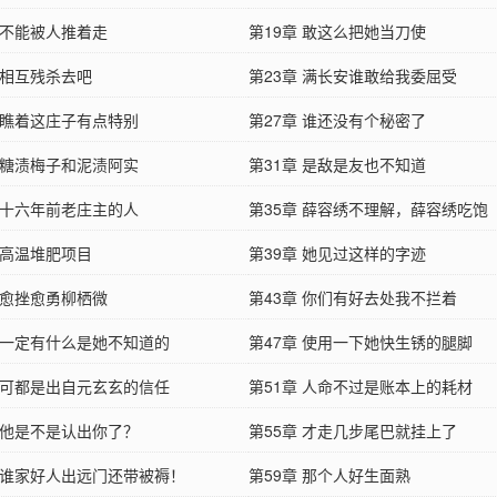
 不能被人推着走
第19章 敢这么把她当刀使
 相互残杀去吧
第23章 满长安谁敢给我委屈受
章 瞧着这庄子有点特别
第27章 谁还没有个秘密了
章 糖渍梅子和泥渍阿实
第31章 是敌是友也不知道
章 十六年前老庄主的人
第35章 薛容绣不理解，薛容绣吃饱
 高温堆肥项目
第39章 她见过这样的字迹
 愈挫愈勇柳栖微
第43章 你们有好去处我不拦着
章 一定有什么是她不知道的
第47章 使用一下她快生锈的腿脚
章 可都是出自元玄玄的信任
第51章 人命不过是账本上的耗材
章 他是不是认出你了？
第55章 才走几步尾巴就挂上了
章 谁家好人出远门还带被褥！
第59章 那个人好生面熟