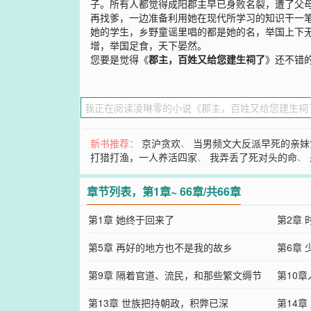
子。所有人都觉得成阳郡主早已身败名裂，遭了父
再找爹，一边准备利用她在现代所学习的知识干一
她的学生，乡野童谣里唱的都是她的名，举国上下
增，举国足食，天下晏然。
您要是觉得《
郡主，百姓又给您建生祠了
》还不错
新书推荐：
京沪贪欢
、
当男频文大反派早死的亲妹
打猎打渔，一人养活四家
、
我弄丢了死对头的命
、
章节列表，第1章~ 66章/共66章
第1章 她终于回来了
第2章
第5章 再好的地方也不是我的故乡
第6章 
第9章 隔着官道、流民，和那些繁文缛节
第10
第13章 世族把持朝政，积弊已深
第14