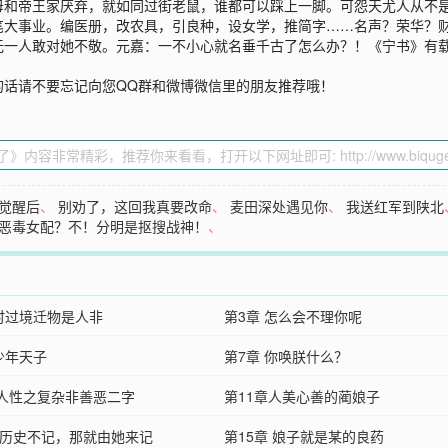
母和帝王家厌弃，就如同过街老鼠，谁都可以踩上一脚。可怨天尤人从不
笔大事业。编医册，改农具，引良种，设女学，推简字……名声？荣华？
无一人敢对她不敬。元嘉：一不小心就名垂千古了怎么办？！《宁书》有
的话请不要忘记向您QQ群和微博微信里的朋友推荐哦！
觉醒后
、
别劝了，这回我真要改命
、
麦田深处遇见你
、
我送红军到陕北
恶毒女配？不！分明是抠搜战神！
、
 时过境迁物是人非
第3章 怎么会不理你呢
少年天子
第7章 你唤朕什么？
章人性之复杂非善恶二字
第11章人美心善的蔺娘子
章 历史不记，那就由她来记
第15章 娘子就是某的良药