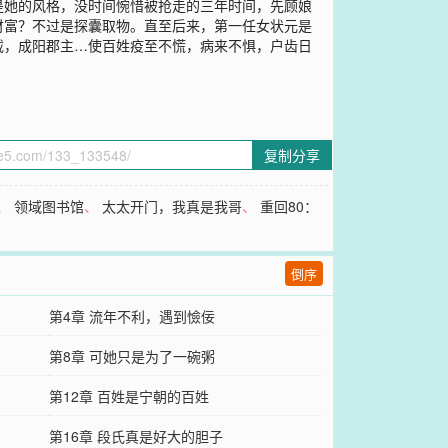
是她的风格，没时间惋惜被抢走的三年时间，先顾娘
财富？不过是探囊取物。直至后来，第一任女状元是
载，成阳郡主…使百姓疫至不慌，病来不惧，户齿日
复制分享
、
领域图书馆
、
太太开门，我真是我哥
、
重回80：
倒序
第4章 流年不利，遇到憸佞
第8章 可她只是为了一碗粥
第12章 百姓是宁朝的百姓
第16章 段氏真是好大的胆子