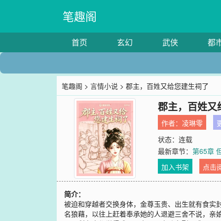
笔趣阁
首页
玄幻
武侠
都
笔趣阁
>
言情小说
> 郡主，百姓又给您建生祠了
郡主，百姓又
作者：
凌琳零
更
状态：连载
最新章节：
第65章
加入书架
点击
简介：
被迫和穿越者交换身体，金尊玉贵、出生就有食实
名狼藉，以往上赶着奉承她的人退避三舍不说，亲