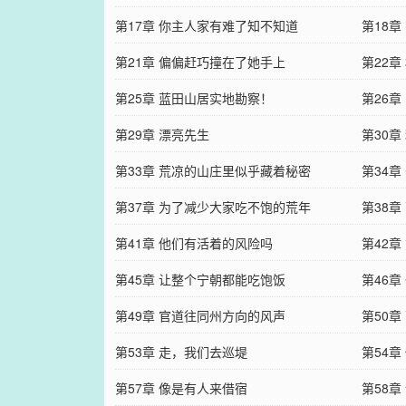
第17章 你主人家有难了知不知道
第18章
第21章 偏偏赶巧撞在了她手上
第22章
第25章 蓝田山居实地勘察！
第26
第29章 漂亮先生
第30
第33章 荒凉的山庄里似乎藏着秘密
第34
第37章 为了减少大家吃不饱的荒年
第38章
第41章 他们有活着的风险吗
第42章
第45章 让整个宁朝都能吃饱饭
第46
第49章 官道往同州方向的风声
第50
第53章 走，我们去巡堤
第54
第57章 像是有人来借宿
第58