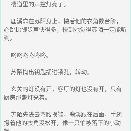
楼道里的声控灯亮了。
鹿溪靠在苏陌身上，攥着他的衣角数台阶，
心跳比脚步声快得多，快到她觉得苏陌一定能听
到。
咚咚咚咚咚咚。
苏陌掏出钥匙插进锁孔，转动。
玄关的灯没有开，客厅的灯也没有开，只有
厨房那盏灯亮着。
苏陌先进去弯腰换鞋，鹿溪跟在后面，手还
攥着他的衣角没松开，像一只怕被落下的小动