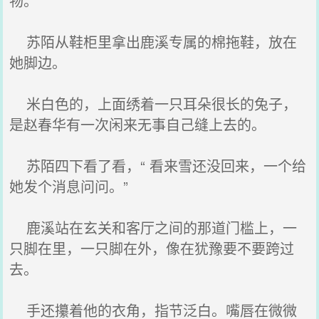
物。
苏陌从鞋柜里拿出鹿溪专属的棉拖鞋，放在
她脚边。
米白色的，上面绣着一只耳朵很长的兔子，
是赵春华有一次闲来无事自己缝上去的。
苏陌四下看了看，“ 看来雪还没回来，一个给
她发个消息问问。”
鹿溪站在玄关和客厅之间的那道门槛上，一
只脚在里，一只脚在外，像在犹豫要不要跨过
去。
手还攥着他的衣角，指节泛白。嘴唇在微微