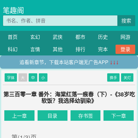
笔趣阁
搜索
首页
玄幻
武侠
都市
历史
网游
科幻
言情
其他
排行
完本
登录
追看新章节，下载本站客户端无广告APP
↓↓↓
字体
大
中
小
换手
关灯
第三百零一章 番外：海棠红落一痕春（下）-《38岁吃
软饭？我选择幼驯染》
上一章
目录
存书签
下一章
第(1/3)页