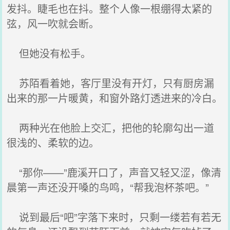
发抖。睫毛也在抖。整个人像一根绷得太紧的
弦，风一吹就会断。
但她没有松手。
苏陌看着她，客厅里没有开灯，只有厨房漏
出来的那一片暖黄，和窗外路灯透进来的冷白。
两种光在他脸上交汇，把他的轮廓勾出一道
很浅的、柔软的边。
“那你——”鹿溪开口了，声音又轻又涩，像清
晨第一声还没开嗓的鸟鸣，“帮我泡杯茶吧。”
说到最后“吧”字落下来时，只剩一缕若有若无