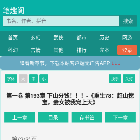
笔趣阁
搜索
首页
玄幻
武侠
都市
历史
网游
科幻
言情
其他
排行
完本
登录
追看新章节，下载本站客户端无广告APP
↓↓↓
字体
大
中
小
换手
关灯
第一卷 第193章 下山分钱！！！-《重生78：赶山挖
宝，妻女被我宠上天》
上一章
目录
存书签
下一章
第(2/3)页