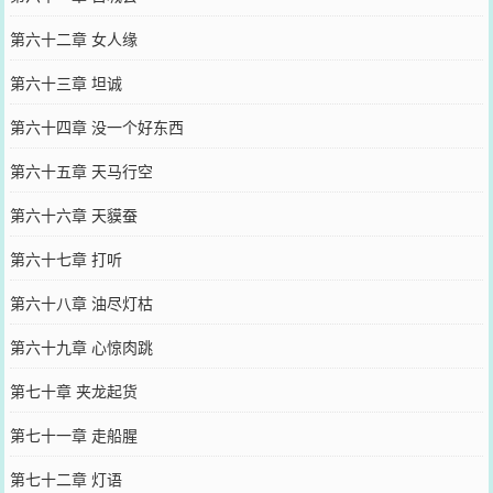
第六十二章 女人缘
第六十三章 坦诚
第六十四章 没一个好东西
第六十五章 天马行空
第六十六章 天貘蚕
第六十七章 打听
第六十八章 油尽灯枯
第六十九章 心惊肉跳
第七十章 夹龙起货
第七十一章 走船腥
第七十二章 灯语