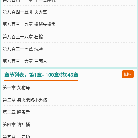
第八百四十章 肝火大盛
第八百三十九章 擒贼先擒兔
第八百三十八章 石棺
第八百三十七章 洗脸
第八百三十六章 三面人
章节列表，第1章~ 100章/共846章
倒序
第一章 女驸马
第二章 卖火柴的小男孩
第三章 翻条盘
第四章 请神幡
第五章 试刀功